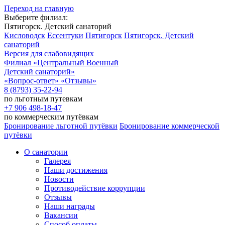
Переход на главную
Выберите филиал:
Пятигорск. Детский санаторий
Кисловодск
Ессентуки
Пятигорск
Пятигорск. Детский
санаторий
Версия для слабовидящих
Филиал
«Центральный Военный
Детский санаторий»
«Вопрос-ответ»
«Отзывы»
8 (8793) 35-22-94
по льготным путевкам
+7 906 498-18-47
по коммерческим путёвкам
Бронирование льготной путёвки
Бронирование коммерческой
путёвки
О санатории
Галерея
Наши достижения
Новости
Противодействие коррупции
Отзывы
Наши награды
Вакансии
Способ оплаты