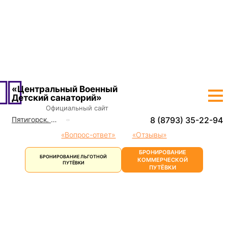
О САНАТОРИИ
ЛЕЧЕНИЕ
ШКОЛА
ПРОЖИВАНИЕ
ЦЕНЫ
ЛЬГОТНЫЕ ПУТЕВКИ
ДОСУГ
КОНТАКТЫ
«Центральный Военный
Детский санаторий»
Официальный сайт
8 (8793) 35-22-94
Пятигорск. Детский санаторий
Кисловодск
«Вопрос-ответ»
«Отзывы»
Ессентуки
БРОНИРОВАНИЕ
БРОНИРОВАНИЕ ЛЬГОТНОЙ
Пятигорск
КОММЕРЧЕСКОЙ
ПУТЁВКИ
ПУТЁВКИ