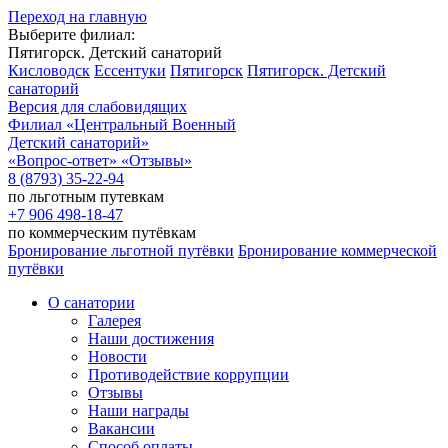
Переход на главную
Выберите филиал:
Пятигорск. Детский санаторий
Кисловодск
Ессентуки
Пятигорск
Пятигорск. Детский
санаторий
Версия для слабовидящих
Филиал
«Центральный Военный
Детский санаторий»
«Вопрос-ответ»
«Отзывы»
8 (8793) 35-22-94
по льготным путевкам
+7 906 498-18-47
по коммерческим путёвкам
Бронирование льготной путёвки
Бронирование коммерческой
путёвки
О санатории
Галерея
Наши достижения
Новости
Противодействие коррупции
Отзывы
Наши награды
Вакансии
Способ оплаты